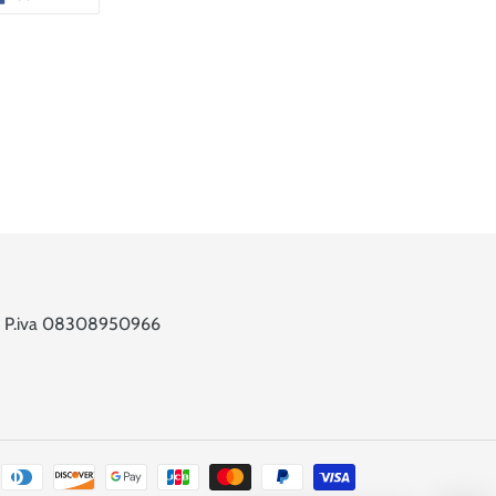
SU
FACEBOOK
 6 - P.iva 08308950966
Metodi