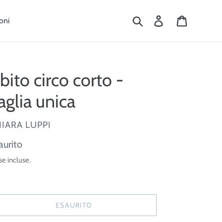
Cerca
Accedi
Carrello
oni
bito circo corto -
aglia unica
ENDITORE
IARA LUPPI
ezzo
aurito
se incluse.
tino
ESAURITO