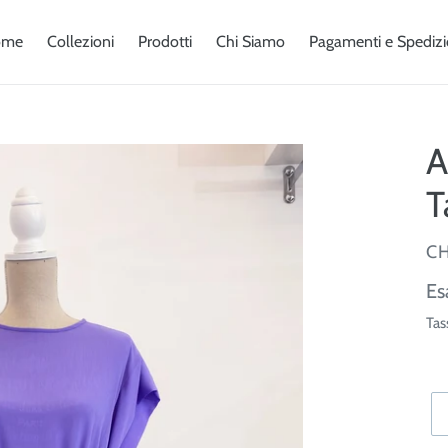
ome
Collezioni
Prodotti
Chi Siamo
Pagamenti e Spedizi
A
T
V
CH
Pr
Es
di
Tas
lis