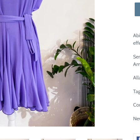
Abi
eff
Sen
Amp
All
Tag
Co
New