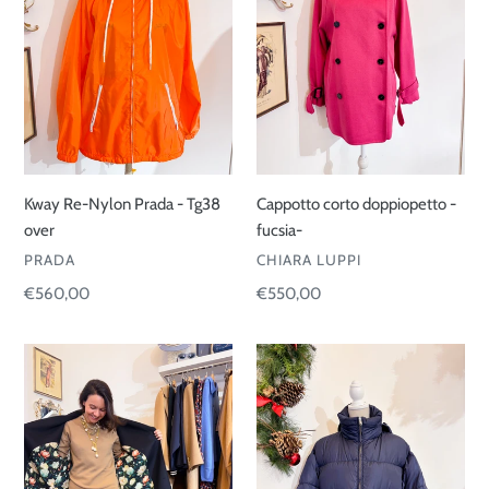
-
fucsia-
Tg38
over
Kway Re-Nylon Prada - Tg38
Cappotto corto doppiopetto -
over
fucsia-
VENDITORE
VENDITORE
PRADA
CHIARA LUPPI
Prezzo
€560,00
Prezzo
€550,00
di
di
listino
listino
Cappotto
Piumino
sartoriale
Prada
-
ski
oversize
-
Taglia
42