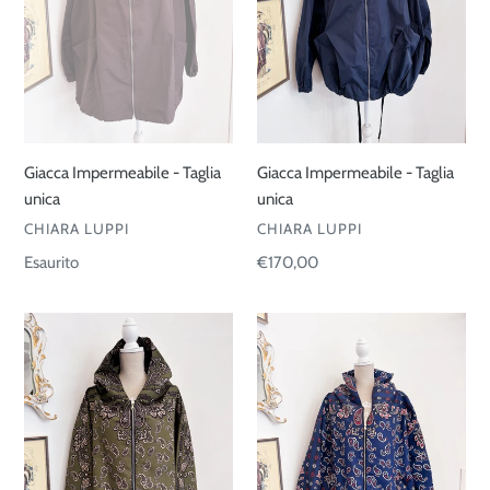
Giacca Impermeabile - Taglia
Giacca Impermeabile - Taglia
unica
unica
VENDITORE
VENDITORE
CHIARA LUPPI
CHIARA LUPPI
Prezzo
Esaurito
Prezzo
€170,00
di
di
listino
listino
Giacca
Giacca
Impermeabile
Impermeabile
-
-
Taglia
Taglia
unica
unica