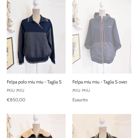
polo
miu
miu
miu
miu
-
-
Taglia
Taglia
S
S
over
Felpa polo miu miu - Taglia S
Felpa miu miu - Taglia S over
VENDITORE
VENDITORE
MIU MIU
MIU MIU
Prezzo
€850,00
Prezzo
Esaurito
di
di
listino
listino
Blouson
Chiodo
shetland
borchie
miu
Parosh-