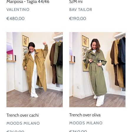
Mariposa - Taglia 44/46
S/M mi
VENDITORE
VENDITORE
VALENTINO
BAV TAILOR
Prezzo
€480,00
Prezzo
€190,00
di
di
listino
listino
Trench
Trench
over
over
cachi
oliva
Trench over oliva
Trench over cachi
VENDITORE
VENDITORE
MOODS MILANO
MOODS MILANO