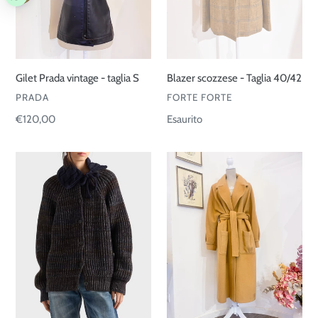
Gilet Prada vintage - taglia S
Blazer scozzese - Taglia 40/42
VENDITORE
VENDITORE
PRADA
FORTE FORTE
Prezzo
€120,00
Prezzo
Esaurito
di
di
listino
listino
Cardigan
Cappotto
over
cammello
lana
-
mouliné
Taglia
42
Over