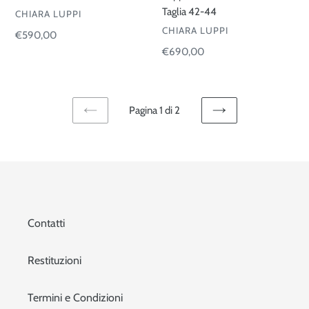
Taglia 42-44
VENDITORE
CHIARA LUPPI
VENDITORE
CHIARA LUPPI
Prezzo
€590,00
di
Prezzo
€690,00
listino
di
listino
Pagina 1 di 2
PAGINA
PAGINA
PRECEDENTE
SUCCESSIVA
Contatti
Restituzioni
Termini e Condizioni