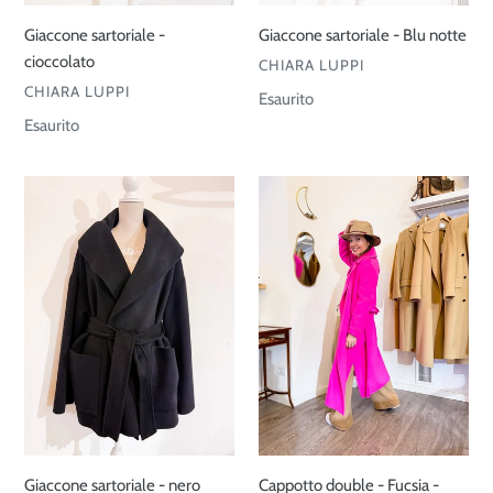
Giaccone sartoriale -
Giaccone sartoriale - Blu notte
cioccolato
VENDITORE
CHIARA LUPPI
VENDITORE
CHIARA LUPPI
Prezzo
Esaurito
di
Prezzo
Esaurito
listino
di
listino
Giaccone
Cappotto
sartoriale
double
-
-
nero
Fucsia
-
Taglia
42-
44
Giaccone sartoriale - nero
Cappotto double - Fucsia -