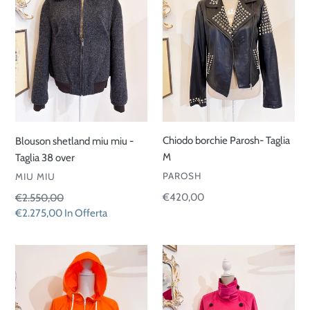
miu
Taglia
-
M
Taglia
38
over
Chiodo borchie Parosh- Taglia
Blouson shetland miu miu -
M
Taglia 38 over
VENDITORE
VENDITORE
PAROSH
MIU MIU
Prezzo
€420,00
Prezzo
€2.550,00
di
di
Prezzo
€2.275,00
In Offerta
listino
listino
scontato
Kway
Cappotto
Re-
corto
Nylon
doppiopetto
Prada
-