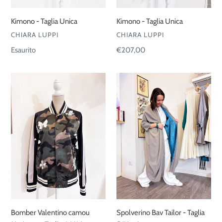
Kimono - Taglia Unica
Kimono - Taglia Unica
VENDITORE
VENDITORE
CHIARA LUPPI
CHIARA LUPPI
Prezzo
Esaurito
Prezzo
€207,00
di
di
listino
listino
Bomber
Spolverino
Valentino
Bav
camou
Tailor
Mariposa
-
-
Taglia
Taglia
S/M
44/46
mi
Bomber Valentino camou
Spolverino Bav Tailor - Taglia