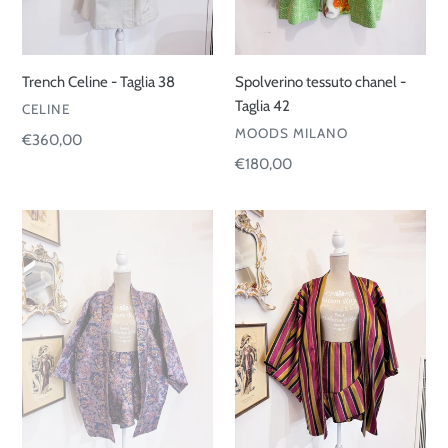
Trench Celine - Taglia 38
Spolverino tessuto chanel -
Taglia 42
VENDITORE
CELINE
VENDITORE
MOODS MILANO
Prezzo
€360,00
di
Prezzo
€180,00
listino
di
listino
Kimono
Kimono
-
-
Taglia
Taglia
Unica
Unica