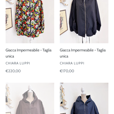
n
unica
unica
e
:
Giacca Impermeabile - Taglia
Giacca Impermeabile - Taglia
unica
unica
VENDITORE
VENDITORE
CHIARA LUPPI
CHIARA LUPPI
Prezzo
€220,00
Prezzo
€170,00
di
di
listino
listino
Giacca
Giacca
Impermeabile
Impermeabile
-
-
Taglia
Taglia
unica
unica