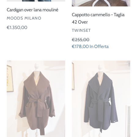
Cardigan over lana mouliné
Cappotto cammello - Taglia
VENDITORE
MOODS MILANO
42 Over
Prezzo
€1.350,00
VENDITORE
TWINSET
di
Prezzo
€255,00
listino
di
Prezzo
€178,00
In Offerta
listino
scontato
Giaccone
Giaccone
sartoriale
sartoriale
-
-
cioccolato
Blu
notte