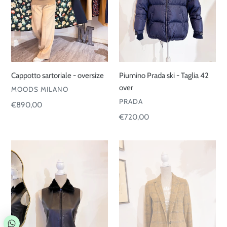
over
Cappotto sartoriale - oversize
Piumino Prada ski - Taglia 42
over
VENDITORE
MOODS MILANO
VENDITORE
PRADA
Prezzo
€890,00
di
Prezzo
€720,00
listino
di
listino
Gilet
Blazer
Prada
scozzese
vintage
-
-
Taglia
taglia
40/42
S