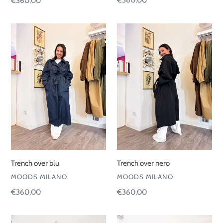
Prezzo
€360,00
Prezzo
€360,00
di
di
listino
listino
Trench
Trench
over
over
blu
nero
Trench over blu
Trench over nero
VENDITORE
VENDITORE
MOODS MILANO
MOODS MILANO
Prezzo
€360,00
Prezzo
€360,00
di
di
listino
listino
Felpa
Felpa