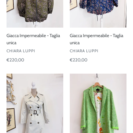
Giacca Impermeabile - Taglia
Giacca Impermeabile - Taglia
unica
unica
VENDITORE
VENDITORE
CHIARA LUPPI
CHIARA LUPPI
Prezzo
€220,00
Prezzo
€220,00
di
di
listino
listino
Trench
Spolverino
Celine
tessuto
-
chanel
Taglia
-
38
Taglia
42