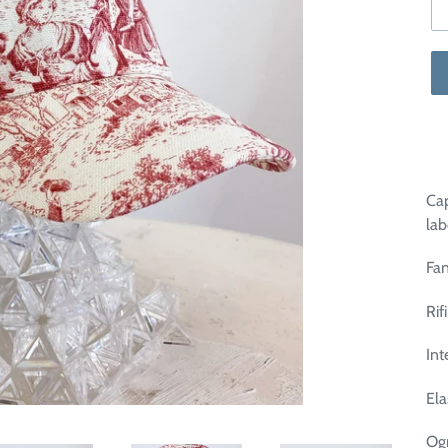
Cap
lab
Fan
Rif
Int
Ela
Ogn