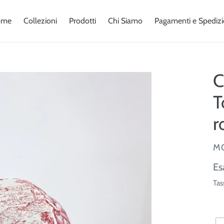
ome
Collezioni
Prodotti
Chi Siamo
Pagamenti e Spedizi
C
T
r
V
M
Pr
Es
di
Tas
lis