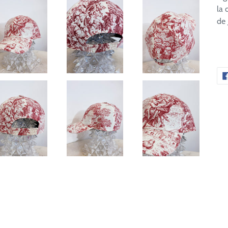
la 
de 