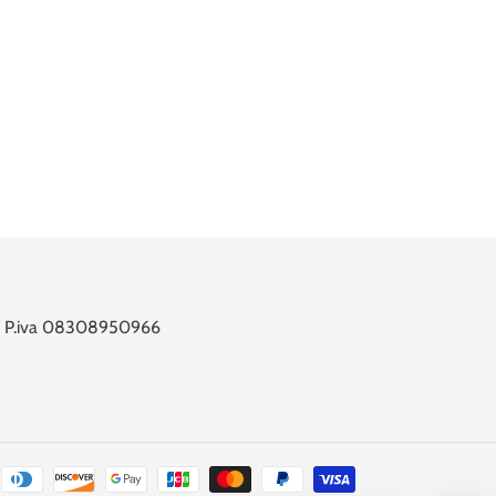
 6 - P.iva 08308950966
Metodi