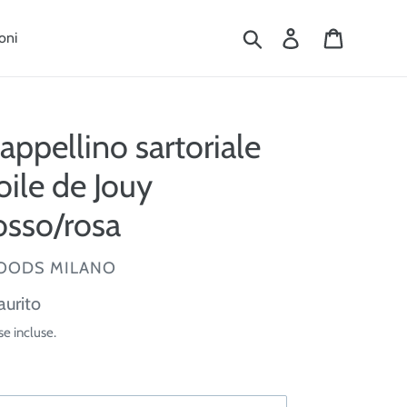
Cerca
Accedi
Carrello
oni
appellino sartoriale
oile de Jouy
osso/rosa
ENDITORE
OODS MILANO
ezzo
aurito
se incluse.
tino