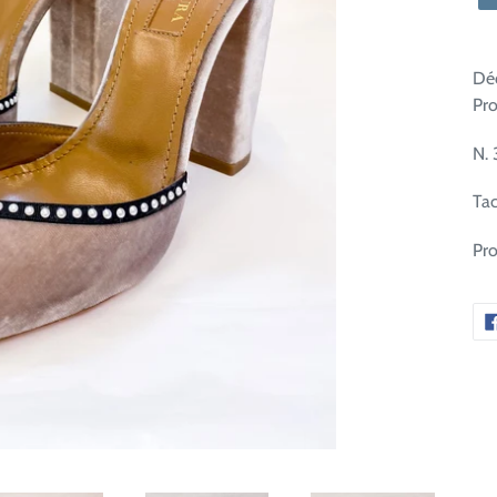
Déc
Pro
N. 
Ta
Pro