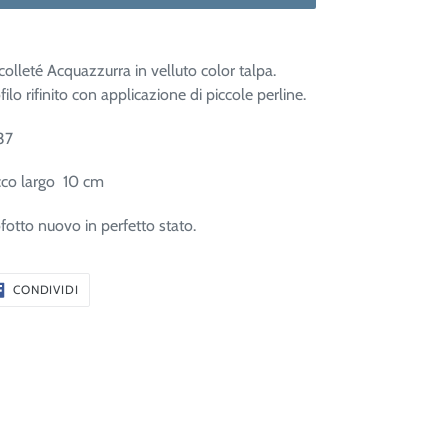
olleté Acquazzurra in velluto color talpa.
filo rifinito con applicazione di piccole perline.
37
cco largo 10 cm
fotto nuovo in perfetto stato.
CONDIVIDI
CONDIVIDI
SU
FACEBOOK