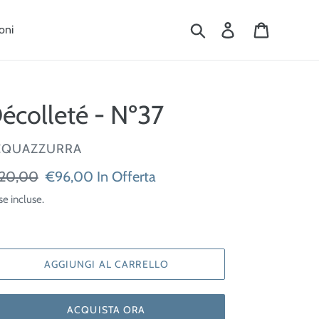
Cerca
Accedi
Carrello
oni
écolleté - Nº37
ENDITORE
CQUAZZURRA
ezzo
20,00
Prezzo
€96,00
In Offerta
scontato
se incluse.
tino
AGGIUNGI AL CARRELLO
ACQUISTA ORA