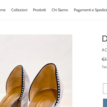
ome
Collezioni
Prodotti
Chi Siamo
Pagamenti e Spedizi
D
V
A
Pr
€1
di
Tas
lis