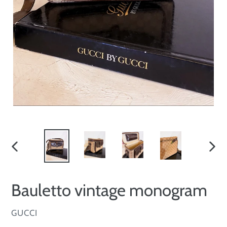
SLIDE
SLID
PRECEDENTE
SUCC
Bauletto vintage monogram
VENDITORE
GUCCI