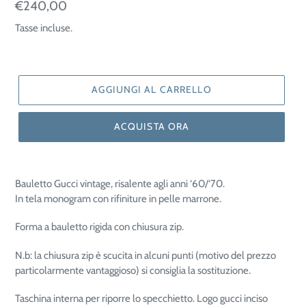
Prezzo
€240,00
di
Tasse incluse.
listino
AGGIUNGI AL CARRELLO
ACQUISTA ORA
Bauletto Gucci vintage, risalente agli anni ‘60/‘70.
In tela monogram con rifiniture in pelle marrone.
Forma a bauletto rigida con chiusura zip.
N.b: la chiusura zip è scucita in alcuni punti (motivo del prezzo
particolarmente vantaggioso) si consiglia la sostituzione.
Taschina interna per riporre lo specchietto. Logo gucci inciso