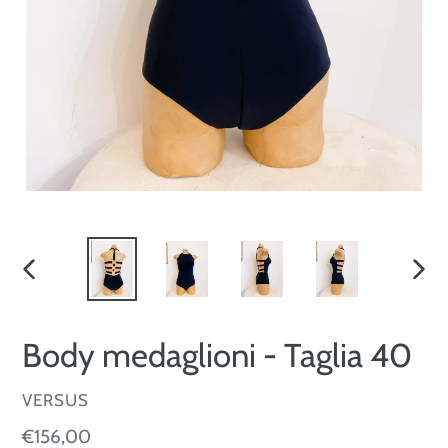
SLIDE
SLID
PRECEDENTE
SUCC
Body medaglioni - Taglia 40
VENDITORE
VERSUS
Prezzo
€156,00