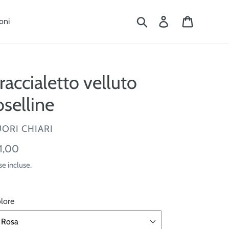
Cerca
Accedi
Carrello
oni
raccialetto velluto
oselline
ENDITORE
ORI CHIARI
ezzo
1,00
se incluse.
tino
lore