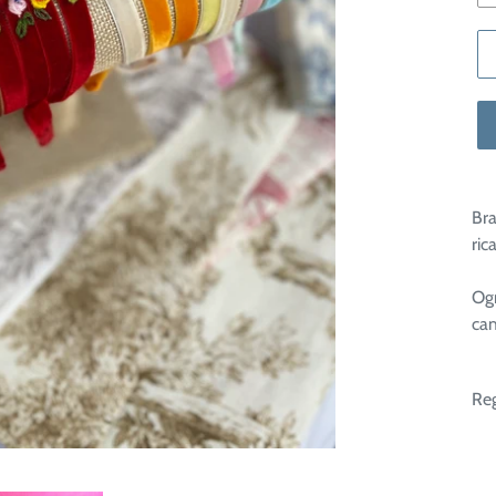
Bra
ri
Ogn
cam
Reg