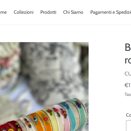
ome
Collezioni
Prodotti
Chi Siamo
Pagamenti e Spedizi
B
r
V
CU
Pr
€1
di
Tas
lis
Co