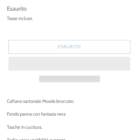
Prezzo
Esaurito
di
Tasse incluse.
listino
ESAURITO
Caftano sartoriale Moods broccato.
Fondo panna con fantasia nera
Tasche in cucitura.