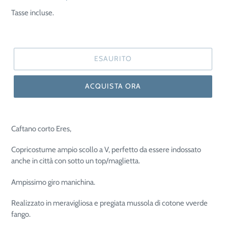
di
scontato
Tasse incluse.
listino
ESAURITO
ACQUISTA ORA
Caftano corto Eres,
Copricostume ampio scollo a V, perfetto da essere indossato
anche in città con sotto un top/maglietta.
Ampissimo giro manichina.
Realizzato in meravigliosa e pregiata mussola di cotone vverde
fango.