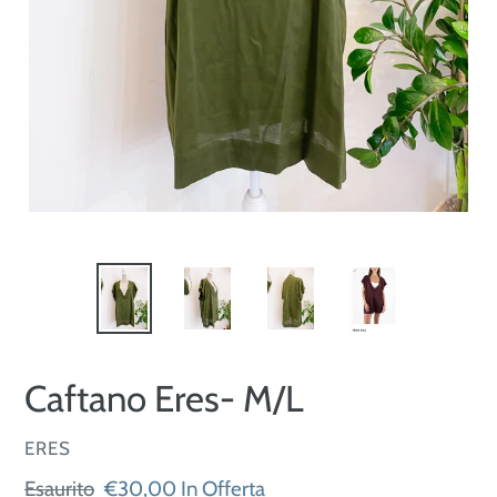
Caftano Eres- M/L
VENDITORE
ERES
Prezzo
Esaurito
Prezzo
€30,00
In Offerta