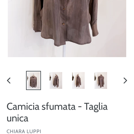
SLIDE
SLID
PRECEDENTE
SUCC
Camicia sfumata - Taglia
unica
VENDITORE
CHIARA LUPPI