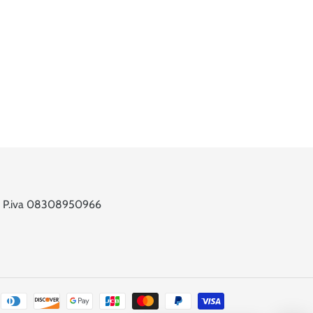
 6 - P.iva 08308950966
Metodi