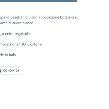
pello baseball blu con applicazione bottoncino
orma di cuore bianco.
lia unica regolabile.
mposizione:100% cotone
e In Italy
CONDIVIDI
CONDIVIDI
SU
FACEBOOK