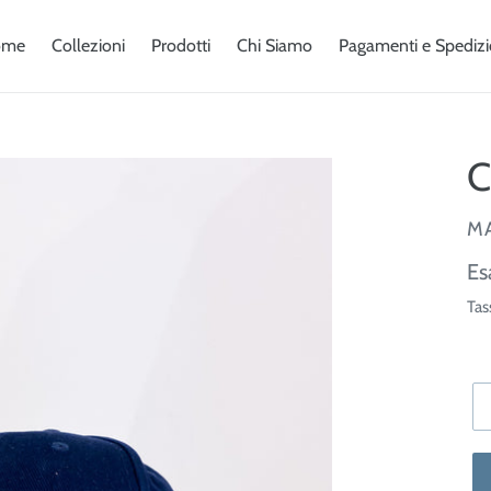
ome
Collezioni
Prodotti
Chi Siamo
Pagamenti e Spedizi
C
V
M
Pr
Es
di
Tas
lis