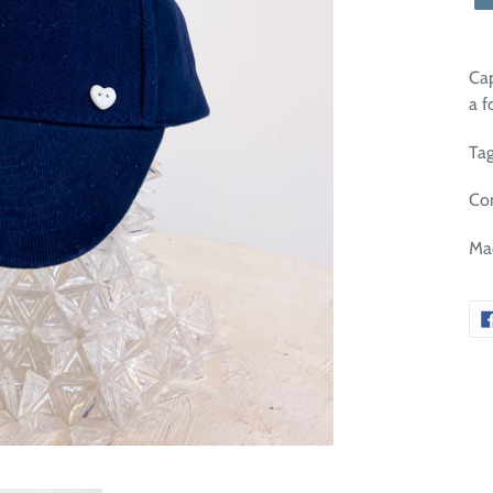
Cap
a f
Tag
Co
Mad