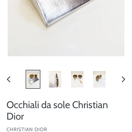
SLIDE
SLID
PRECEDENTE
SUCC
Occhiali da sole Christian
Dior
VENDITORE
CHRISTIAN DIOR