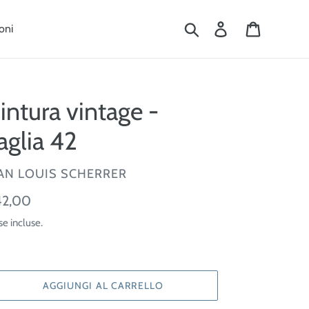
Cerca
Accedi
Carrello
oni
intura vintage -
aglia 42
ENDITORE
AN LOUIS SCHERRER
ezzo
2,00
se incluse.
tino
AGGIUNGI AL CARRELLO