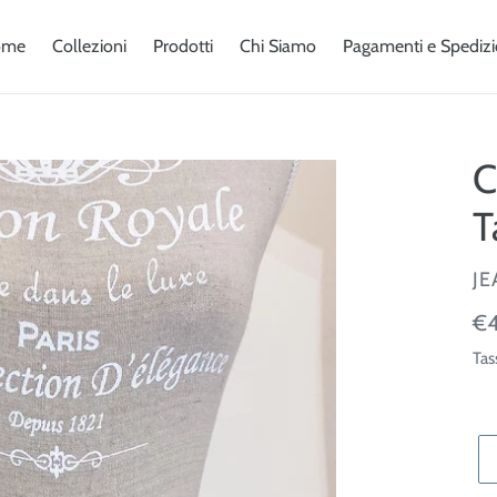
ome
Collezioni
Prodotti
Chi Siamo
Pagamenti e Spedizi
C
T
V
JE
Pr
€4
di
Tas
lis