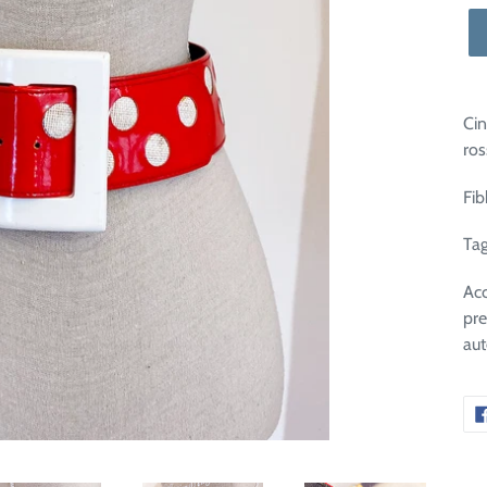
Cin
ros
Fib
Tag
Acc
pre
aut