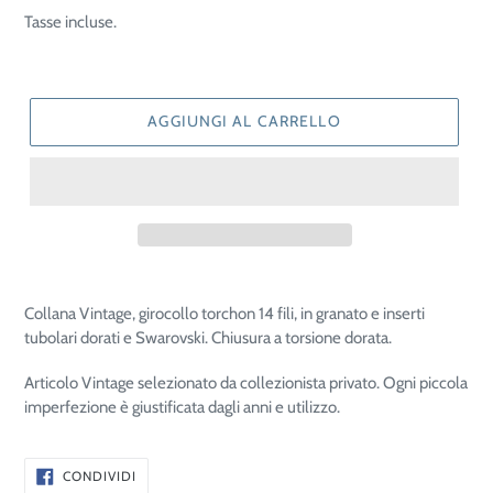
di
Tasse incluse.
listino
AGGIUNGI AL CARRELLO
Collana Vintage, girocollo torchon 14 fili, in granato e inserti
tubolari dorati e Swarovski. Chiusura a torsione dorata.
Articolo Vintage selezionato da collezionista privato. Ogni piccola
imperfezione è giustificata dagli anni e utilizzo.
CONDIVIDI
CONDIVIDI
SU