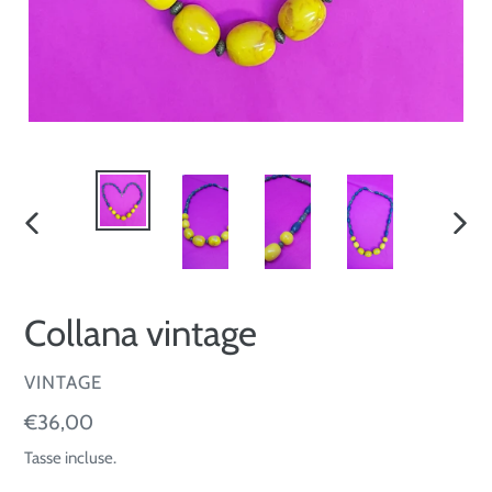
SLIDE
SLID
PRECEDENTE
SUCC
Collana vintage
VENDITORE
VINTAGE
Prezzo
€36,00
di
Tasse incluse.
listino