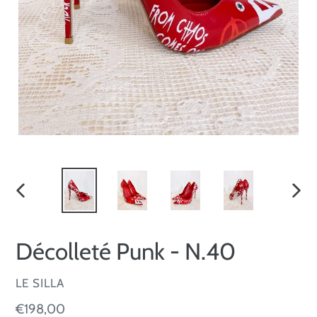
SLIDE
SLID
PRECEDENTE
SUCC
Décolleté Punk - N.40
VENDITORE
LE SILLA
Prezzo
€198,00