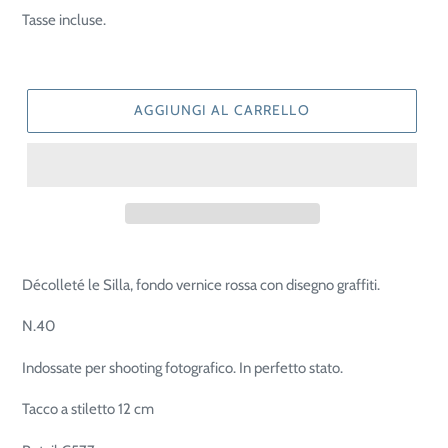
di
Tasse incluse.
listino
AGGIUNGI AL CARRELLO
Décolleté le Silla, fondo vernice rossa con disegno graffiti.
N.40
Indossate per shooting fotografico. In perfetto stato.
Tacco a stiletto 12 cm