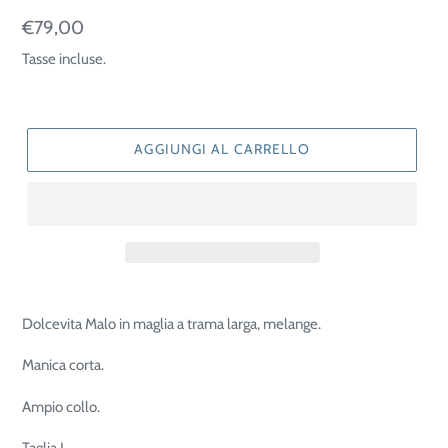
Prezzo
€79,00
di
Tasse incluse.
listino
AGGIUNGI AL CARRELLO
Dolcevita Malo in maglia a trama larga, melange.
Manica corta.
Ampio collo.