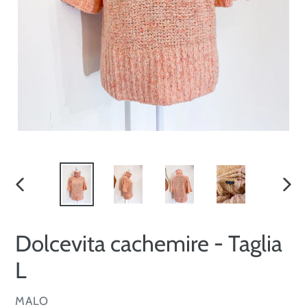
SLIDE
SLID
PRECEDENTE
SUCC
Dolcevita cachemire - Taglia
L
VENDITORE
MALO