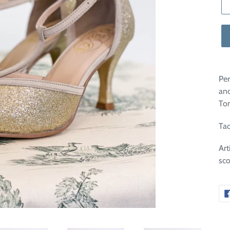
Per
anc
Tom
Tac
Art
sco