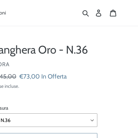
Cerca
Accedi
Carrello
oni
anghera Oro - N.36
ENDITORE
ORA
ezzo
45,00
Prezzo
€73,00
In Offerta
scontato
se incluse.
tino
sura