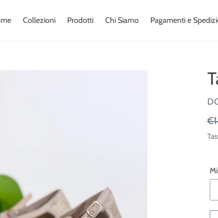
ome
Collezioni
Prodotti
Chi Siamo
Pagamenti e Spedizi
T
V
D
Pr
€1
di
Tas
lis
Mi