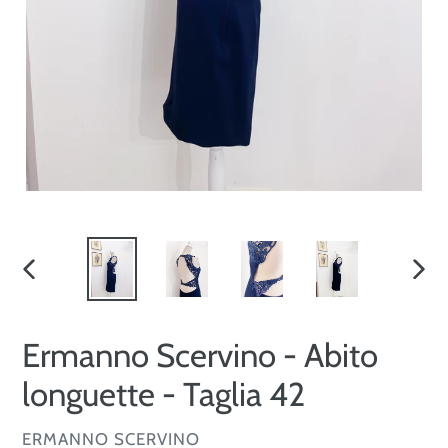
SLIDE
SLID
PRECEDENTE
SUCC
Ermanno Scervino - Abito
longuette - Taglia 42
VENDITORE
ERMANNO SCERVINO