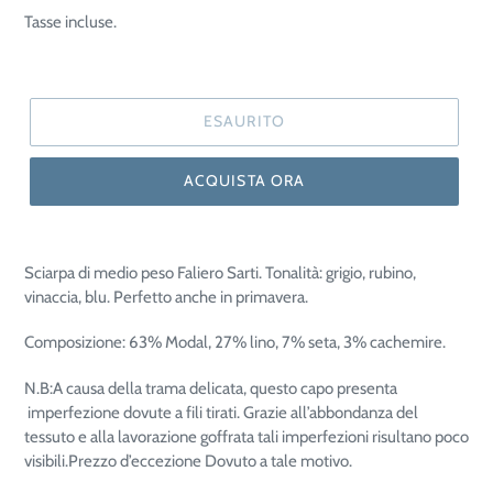
di
Tasse incluse.
listino
ESAURITO
ACQUISTA ORA
Sciarpa di medio peso Faliero Sarti. Tonalità: grigio, rubino,
vinaccia, blu. Perfetto anche in primavera.
Composizione: 63% Modal, 27% lino, 7% seta, 3% cachemire.
N.B:A causa della trama delicata, questo capo presenta
imperfezione dovute a fili tirati. Grazie all’abbondanza del
tessuto e alla lavorazione goffrata tali imperfezioni risultano poco
visibili.Prezzo d’eccezione Dovuto a tale motivo.