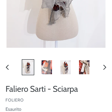
SLIDE
SLID
PRECEDENTE
SUCC
Faliero Sarti - Sciarpa
VENDITORE
FOLIERO
Prezzo
Esaurito