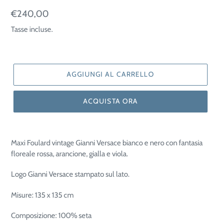
Prezzo
€240,00
di
Tasse incluse.
listino
AGGIUNGI AL CARRELLO
ACQUISTA ORA
Maxi Foulard vintage Gianni Versace bianco e nero con fantasia
floreale rossa, arancione, gialla e viola.
Logo Gianni Versace stampato sul lato.
Misure: 135 x 135 cm
Composizione: 100% seta