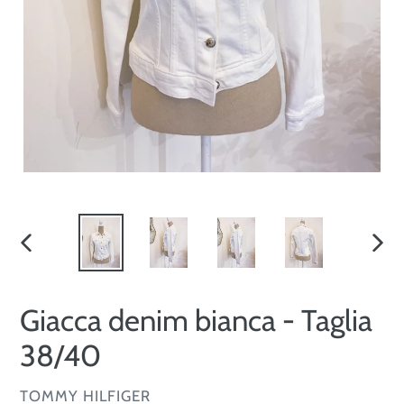
SLIDE
SLID
PRECEDENTE
SUCC
Giacca denim bianca - Taglia
38/40
VENDITORE
TOMMY HILFIGER