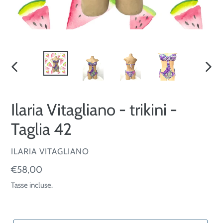
SLIDE
SLID
PRECEDENTE
SUCC
Ilaria Vitagliano - trikini -
Taglia 42
VENDITORE
ILARIA VITAGLIANO
Prezzo
€58,00
di
Tasse incluse.
listino