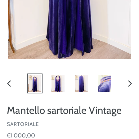
SLIDE
SLID
PRECEDENTE
SUCC
Mantello sartoriale Vintage
VENDITORE
SARTORIALE
Prezzo
€1.000,00