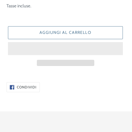
di
Tasse incluse.
listino
AGGIUNGI AL CARRELLO
CONDIVIDI
CONDIVIDI
SU
FACEBOOK