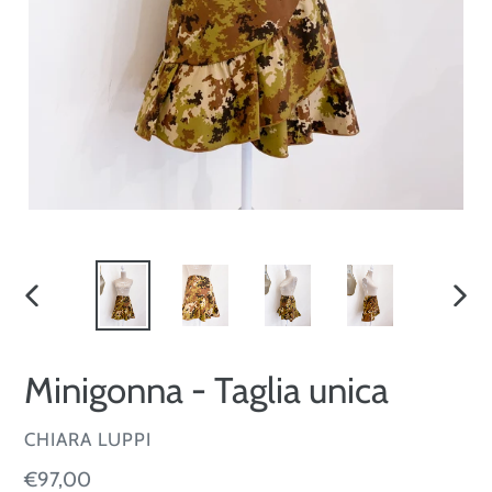
SLIDE
SLID
PRECEDENTE
SUCC
Minigonna - Taglia unica
VENDITORE
CHIARA LUPPI
Prezzo
€97,00