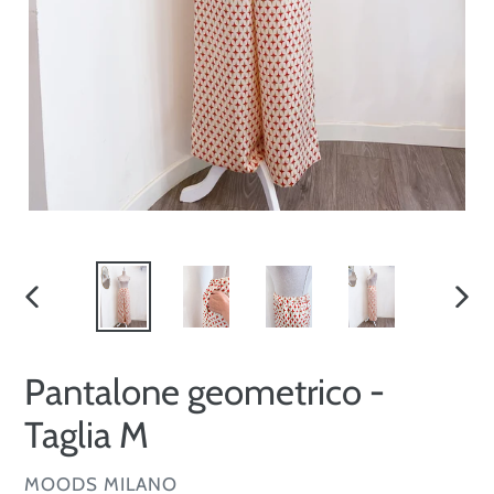
SLIDE
SLID
PRECEDENTE
SUCC
Pantalone geometrico -
Taglia M
VENDITORE
MOODS MILANO