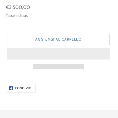
Prezzo
€3.500,00
di
Tasse incluse.
listino
AGGIUNGI AL CARRELLO
CONDIVIDI
CONDIVIDI
SU
FACEBOOK