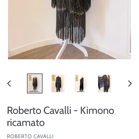
SLIDE
SLID
PRECEDENTE
SUCC
Roberto Cavalli - Kimono
ricamato
VENDITORE
ROBERTO CAVALLI