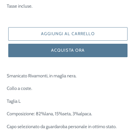
di
Tasse incluse.
listino
AGGIUNGI AL CARRELLO
ACQUISTA ORA
Smanicato Rivamonti, in maglia nera.
Collo a coste.
Taglia L
Composizione: 82%lana, 15%seta, 3%alpaca.
Capo selezionato da guardaroba personale in ottimo stato.