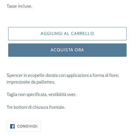
di
Tasse incluse.
listino
AGGIUNGI AL CARRELLO
ACQUISTA ORA
Spencer in ecopelle dorata con applicazioni a forma di fiore,
impreziosite da paillettes.
Taglia non specificata, vestibilità over.
Tre bottoni di chiusura frontale.
CONDIVIDI
CONDIVIDI
SU
FACEBOOK