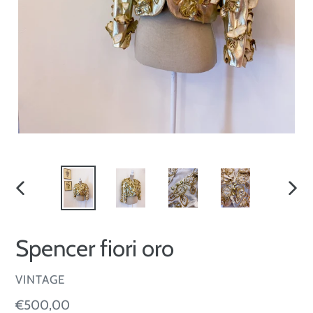
SLIDE
SLID
PRECEDENTE
SUCC
Spencer fiori oro
VENDITORE
VINTAGE
Prezzo
€500,00