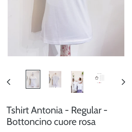
SLIDE
SLID
PRECEDENTE
SUCC
Tshirt Antonia - Regular -
Bottoncino cuore rosa