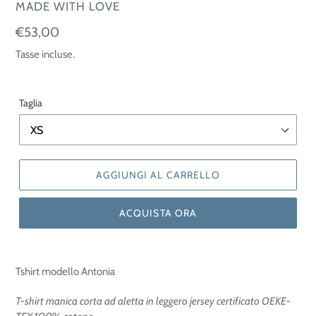
VENDITORE
MADE WITH LOVE
Prezzo
€53,00
di
Tasse incluse.
listino
Taglia
AGGIUNGI AL CARRELLO
ACQUISTA ORA
Tshirt modello Antonia
T-shirt manica corta ad aletta in leggero
jersey certificato OEKE-