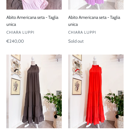
Abito Americana seta - Taglia
Abito Americana seta - Taglia
unica
unica
VENDOR
VENDOR
CHIARA LUPPI
CHIARA LUPPI
Regular
€240,00
Regular
Sold out
price
price
Abito
Abito
Americana
Americana
seta
seta
-
-
Taglia
Taglia
unica
unica