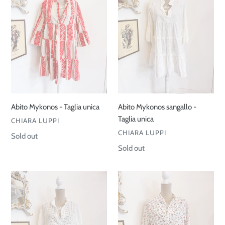
Taglia
-
unica
Taglia
unica
Abito Mykonos - Taglia unica
Abito Mykonos sangallo -
Taglia unica
VENDOR
CHIARA LUPPI
VENDOR
CHIARA LUPPI
Regular
Sold out
price
Regular
Sold out
price
Abito
Abito
Mykonos
Mykonos
sangallo-
-
Taglia
Taglia
unica
unica