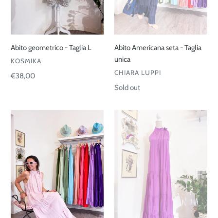
Abito geometrico - Taglia L
Abito Americana seta - Taglia
unica
VENDOR
KOSMIKA
VENDOR
CHIARA LUPPI
Regular
€38,00
price
Regular
Sold out
price
Abito
Abito
Americana
Americana
seta
seta
-
-
Taglia
Taglia
unica
unica