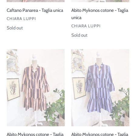
Caftano Panarea - Taglia unica
Abito Mykonos cotone - Taglia
unica
VENDOR
CHIARA LUPPI
VENDOR
CHIARA LUPPI
Regular
Sold out
price
Regular
Sold out
price
Abito
Abito
Mykonos
Mykonos
cotone
cotone
-
-
Taglia
Taglia
unica
unica
Abito Mykonos cotone - Taglia
Abito Mykonos cotone - Taglia