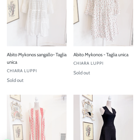
Abito Mykonos sangallo- Taglia
Abito Mykonos - Taglia unica
unica
VENDOR
CHIARA LUPPI
VENDOR
CHIARA LUPPI
Regular
Sold out
price
Regular
Sold out
price
Scamiciato
Tuta
lino
Chanel
ricamato
-
-
Taglia
Taglia
38/40ita
unica