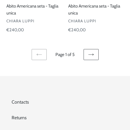
Abito Americana seta - Taglia
Abito Americana seta - Taglia
unica
unica
VENDOR
VENDOR
CHIARA LUPPI
CHIARA LUPPI
Regular
€240,00
Regular
€240,00
price
price
Page 1 of 5
PREVIOUS
NEXT
PAGE
PAGE
Contacts
Returns