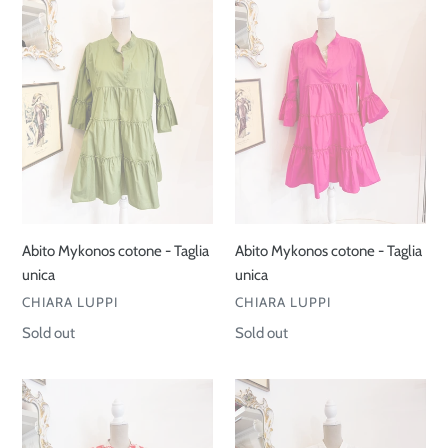
Mykonos
Mykonos
cotone
cotone
-
-
Taglia
Taglia
unica
unica
Abito Mykonos cotone - Taglia
Abito Mykonos cotone - Taglia
unica
unica
VENDOR
VENDOR
CHIARA LUPPI
CHIARA LUPPI
Regular
Sold out
Regular
Sold out
price
price
Abito
Abito
Mykonos
Mykonos
-
sangallo