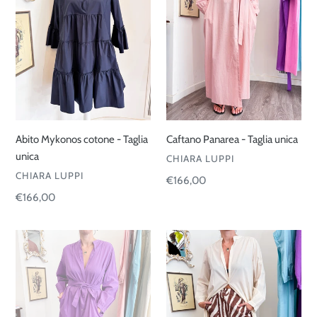
o
Taglia
unica
unica
n
:
Abito Mykonos cotone - Taglia
Caftano Panarea - Taglia unica
unica
VENDOR
CHIARA LUPPI
VENDOR
CHIARA LUPPI
Regular
€166,00
price
Regular
€166,00
price
Caftano
Caftano
Panarea
Panarea
-
-
Taglia
Taglia
unica
unica