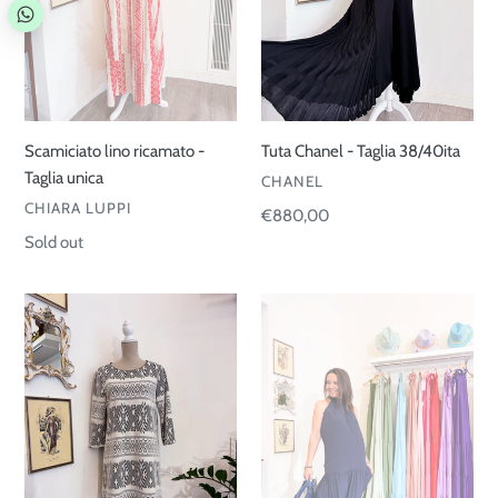
Scamiciato lino ricamato -
Tuta Chanel - Taglia 38/40ita
Taglia unica
VENDOR
CHANEL
VENDOR
CHIARA LUPPI
Regular
€880,00
price
Regular
Sold out
price
Abito
Abito
geometrico
Americana
-
seta
Taglia
-
L
Taglia
unica