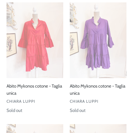
Abito
Abito
Mykonos
Mykonos
cotone
cotone
-
-
Taglia
Taglia
unica
unica
Abito Mykonos cotone - Taglia
Abito Mykonos cotone - Taglia
unica
unica
VENDOR
VENDOR
CHIARA LUPPI
CHIARA LUPPI
Regular
Sold out
Regular
Sold out
price
price
Abito
Abito