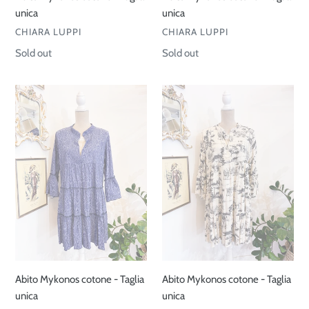
unica
unica
VENDOR
VENDOR
CHIARA LUPPI
CHIARA LUPPI
Regular
Sold out
Regular
Sold out
price
price
Abito
Abito
Mykonos
Mykonos
cotone
cotone
-
-
Taglia
Taglia
unica
unica
Abito Mykonos cotone - Taglia
Abito Mykonos cotone - Taglia
unica
unica