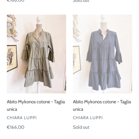
Regular
€166,00
Regular
Sold out
price
price
Abito
Abito
Mykonos
Mykonos
cotone
cotone
-
-
Taglia
Taglia
unica
unica
Abito Mykonos cotone - Taglia
Abito Mykonos cotone - Taglia
unica
unica
VENDOR
VENDOR
CHIARA LUPPI
CHIARA LUPPI
Regular
€166,00
Regular
Sold out
price
price