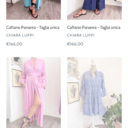
Caftano Panarea - Taglia unica
Caftano Panarea - Taglia unica
VENDOR
VENDOR
CHIARA LUPPI
CHIARA LUPPI
Regular
€166,00
Regular
€166,00
price
price
Caftano
Abito
Panarea
Mykonos
-
cotone
Taglia
-
unica
Taglia
unica