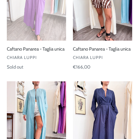
Caftano Panarea - Taglia unica
Caftano Panarea - Taglia unica
VENDOR
VENDOR
CHIARA LUPPI
CHIARA LUPPI
Regular
€166,00
Regular
Sold out
price
price
Caftano
Caftano
Panarea
Panarea
-
-
Taglia
Taglia
unica
unica