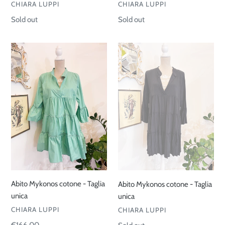
VENDOR
VENDOR
CHIARA LUPPI
CHIARA LUPPI
Regular
Sold out
Regular
Sold out
price
price
Abito
Abito
Mykonos
Mykonos
cotone
cotone
-
-
Taglia
Taglia
unica
unica
Abito Mykonos cotone - Taglia
Abito Mykonos cotone - Taglia
unica
unica
VENDOR
VENDOR
CHIARA LUPPI
CHIARA LUPPI